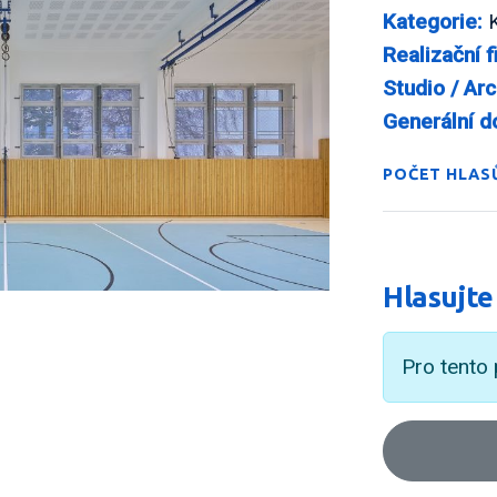
Kategorie:
K
Realizační f
Studio / Arc
Generální d
POČET HLASŮ
Hlasujte
Pro tento 