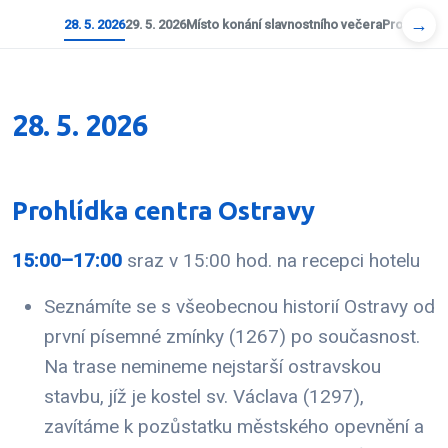
→
28. 5. 2026
29. 5. 2026
Místo konání slavnostního večera
Proměny Os
28. 5. 2026
Prohlídka centra Ostravy
15:00–17:00
sraz v 15:00 hod. na recepci hotelu
Seznámíte se s všeobecnou historií Ostravy od
první písemné zmínky (1267) po současnost.
Na trase nemineme nejstarší ostravskou
stavbu, jíž je kostel sv. Václava (1297),
zavítáme k pozůstatku městského opevnění a