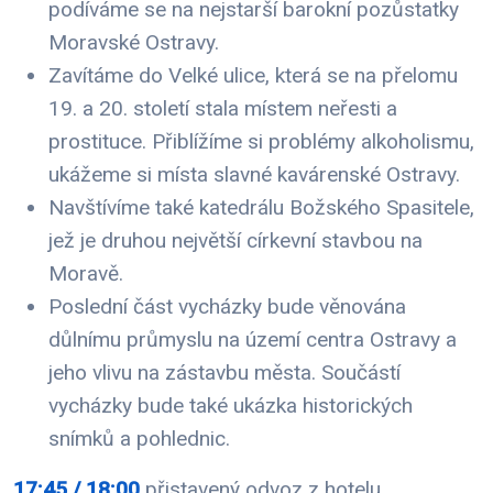
podíváme se na nejstarší barokní pozůstatky
Moravské Ostravy.
Zavítáme do Velké ulice, která se na přelomu
19. a 20. století stala místem neřesti a
prostituce. Přiblížíme si problémy alkoholismu,
ukážeme si místa slavné kavárenské Ostravy.
Navštívíme také katedrálu Božského Spasitele,
jež je druhou největší církevní stavbou na
Moravě.
Poslední část vycházky bude věnována
důlnímu průmyslu na území centra Ostravy a
jeho vlivu na zástavbu města. Součástí
vycházky bude také ukázka historických
snímků a pohlednic.
17:45 / 18:00
přistavený odvoz z hotelu