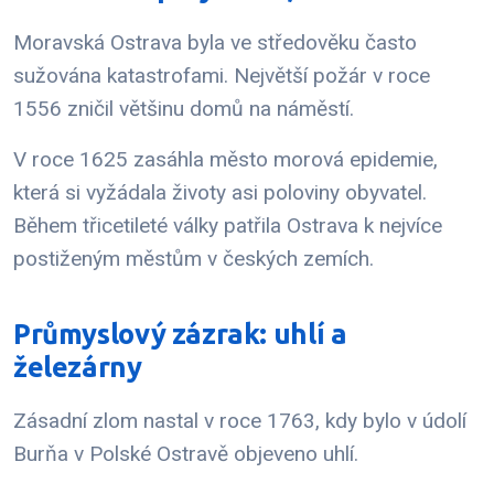
Moravská Ostrava byla ve středověku často
sužována katastrofami. Největší požár v roce
1556 zničil většinu domů na náměstí.
V roce 1625 zasáhla město morová epidemie,
která si vyžádala životy asi poloviny obyvatel.
Během třicetileté války patřila Ostrava k nejvíce
postiženým městům v českých zemích.
Průmyslový zázrak: uhlí a
železárny
Zásadní zlom nastal v roce 1763, kdy bylo v údolí
Burňa v Polské Ostravě objeveno uhlí.