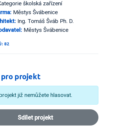
ategorie školská zařízení
irma:
Městys Švábenice
hitekt:
Ing. Tomáš Šváb Ph. D.
odavatel:
Městys Švábenice
: 82
 pro projekt
projekt již nemůžete hlasovat.
Sdílet projekt