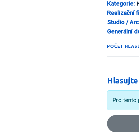
Kategorie:
K
Realizační f
Studio / Arc
Generální d
POČET HLASŮ
Hlasujte
Pro tento 