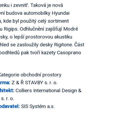
enku i zevnitř. Taková je nová
ivní budova automobilky Hyundai
, kde byl použitý celý sortiment
 Rigips. Odhlučnění zajišťují Modré
sky, o lepší prostorovou akustiku
hled se zasloužily desky Rigitone. Část
podhledů pak tvoří kazety Casoprano
ategorie obchodní prostory
irma:
Z & Ř STAVBY s. r. o.
hitekt:
Colliers International Design &
s. r. o.
odavatel:
SIS Systém a.s.