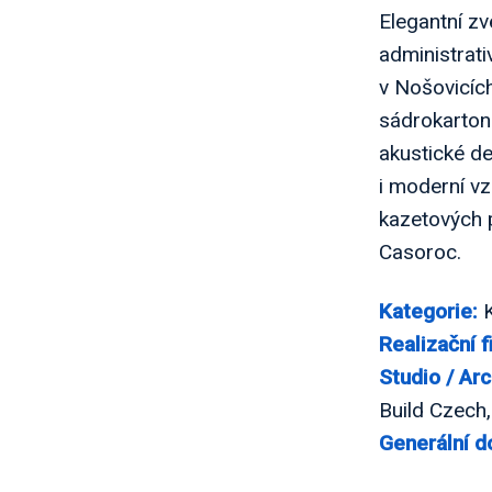
Elegantní zv
administrat
v Nošovicích
sádrokartonu
akustické de
i moderní vz
kazetových 
Casoroc.
Kategorie:
K
Realizační f
Studio / Arc
Build Czech, 
Generální d